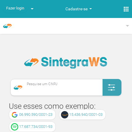
Fazer login
Cadastre-se
Pesquise um CNPJ
Use esses como exemplo:
06.990.590/0001-23
15.436.940/0001-03
17.687.734/0001-93