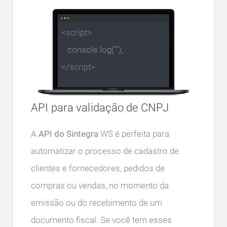
<script>
console.log("
");
</script>
API para validação de CNPJ
A
API do Sintegra
WS é perfeita para
automatizar o processo de cadastro de
clientes e fornecedores, pedidos de
compras ou vendas, no momento da
emissão ou do recebimento de um
documento fiscal. Se você tem esses